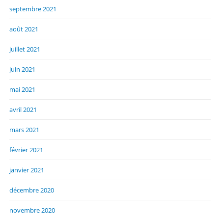
septembre 2021
août 2021
juillet 2021
juin 2021
mai 2021
avril 2021
mars 2021
février 2021
janvier 2021
décembre 2020
novembre 2020