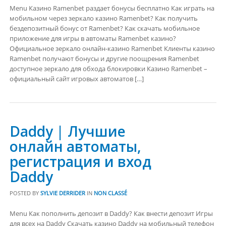
Menu Казино Ramenbet раздает бонусы бесплатно Как играть на
мобильном через зеркало казино Ramenbet? Как получить
бездепозитный бонус от Ramenbet? Как скачать мобильное
приложение для игры в автоматы Ramenbet казино?
Официальное зеркало онлайн-казино Ramenbet Клиенты казино
Ramenbet получают бонусы и другие поощрения Ramenbet
доступное зеркало для обхода блокировки Казино Ramenbet –
официальный сайт игровых автоматов […]
Daddy | Лучшие
онлайн автоматы,
регистрация и вход
Daddy
POSTED BY
SYLVIE DERRIDER
IN
NON CLASSÉ
Menu Как пополнить депозит в Daddy? Как внести депозит Игры
для всех на Daddy Скачать казино Daddy на мобильный телефон