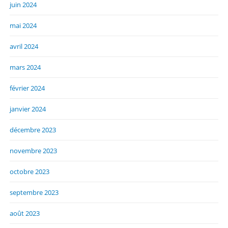
juin 2024
mai 2024
avril 2024
mars 2024
février 2024
janvier 2024
décembre 2023
novembre 2023
octobre 2023
septembre 2023
août 2023