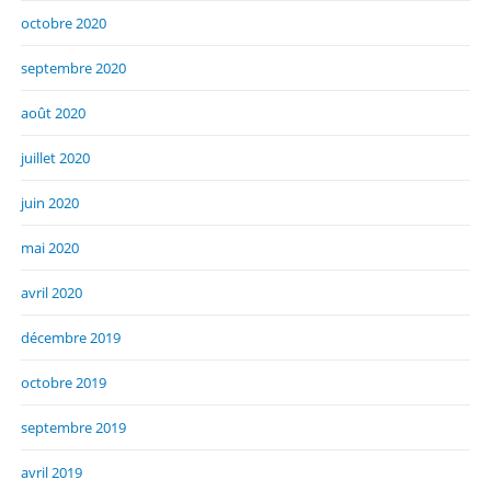
octobre 2020
septembre 2020
août 2020
juillet 2020
juin 2020
mai 2020
avril 2020
décembre 2019
octobre 2019
septembre 2019
avril 2019