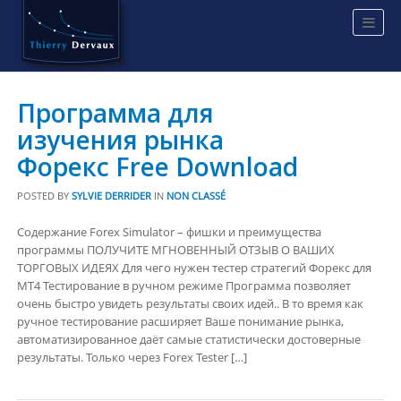
Программа для
изучения рынка
Форекс Free Download
POSTED BY
SYLVIE DERRIDER
IN
NON CLASSÉ
Содержание Forex Simulator – фишки и преимущества
программы ПОЛУЧИТЕ МГНОВЕННЫЙ ОТЗЫВ О ВАШИХ
ТОРГОВЫХ ИДЕЯХ Для чего нужен тестер стратегий Форекс для
MT4 Тестирование в ручном режиме Программа позволяет
очень быстро увидеть результаты своих идей.. В то время как
ручное тестирование расширяет Ваше понимание рынка,
автоматизированное даёт самые статистически достоверные
результаты. Только через Forex Tester […]